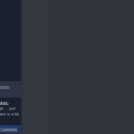
amiga-
ukas-
 ... just
im is a bit
7 comments