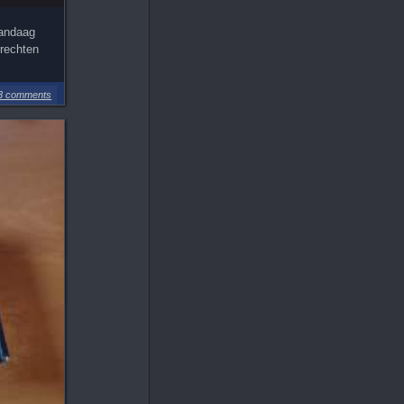
Vandaag
rrechten
3 comments