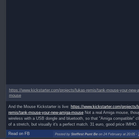
https://www.kickstarter.com/projects/lukas-remis/tank-mouse-your-new-
mouse
And the Mouse Kickstarter is live:
https://www.kickstarter.com/projects/l
remis/tank-mouse-your-new-amiga-mouse
Not a real Amiga mouse, though
wireless with a USB dongle and bluetooth, so that "Amiga compatible" cla
of a stretch, but visually it's a perfect match. 31 euro, good price IMHO.
Read on FB
Posted by
Steffest Punt Be
on 24 February at 20:05
-