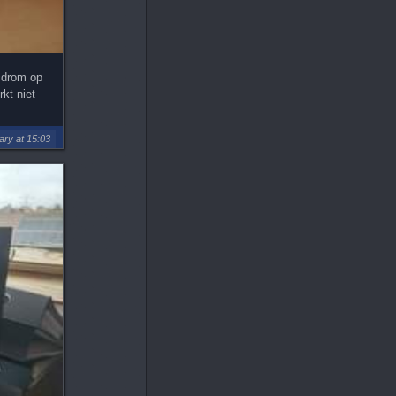
cdrom op
kt niet
ry at 15:03