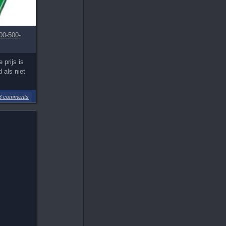
500-500-
 prijs is
 als niet
3 comments