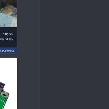
 "slugish"
venster met
9 comments