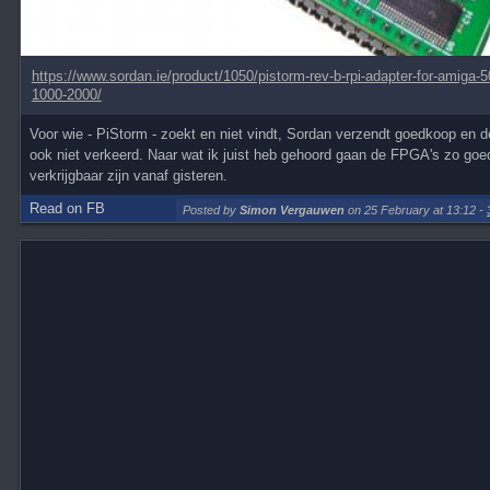
https://www.sordan.ie/product/1050/pistorm-rev-b-rpi-adapter-for-amiga-
1000-2000/
Voor wie - PiStorm - zoekt en niet vindt, Sordan verzendt goedkoop en de
ook niet verkeerd. Naar wat ik juist heb gehoord gaan de FPGA's zo goed
verkrijgbaar zijn vanaf gisteren.
Read on FB
Posted by
Simon Vergauwen
on 25 February at 13:12
-